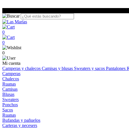
0
0
0
Mi cuenta
Camperas y chalecos
Camisas y blusas
Sweaters y sacos
Pantalones
R
Camperas
Chalecos
Ruanas
Camisas
Blusas
Sweaters
Ponchos
Sacos
Ruanas
Bufandas y pañuelos
Carteras y necesers