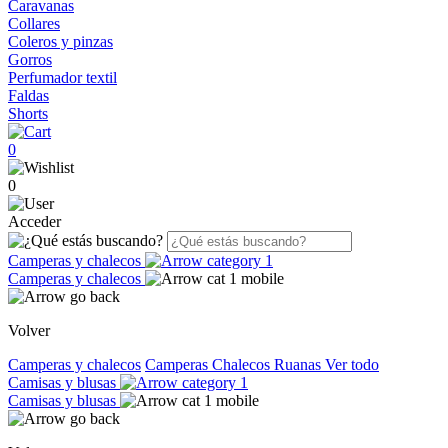
Caravanas
Collares
Coleros y pinzas
Gorros
Perfumador textil
Faldas
Shorts
0
0
Acceder
Camperas y chalecos
Camperas y chalecos
Volver
Camperas y chalecos
Camperas
Chalecos
Ruanas
Ver todo
Camisas y blusas
Camisas y blusas