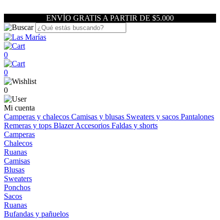
ENVÍO GRATIS A PARTIR DE $5.000
0
0
0
Mi cuenta
Camperas y chalecos
Camisas y blusas
Sweaters y sacos
Pantalones
Remeras y tops
Blazer
Accesorios
Faldas y shorts
Camperas
Chalecos
Ruanas
Camisas
Blusas
Sweaters
Ponchos
Sacos
Ruanas
Bufandas y pañuelos