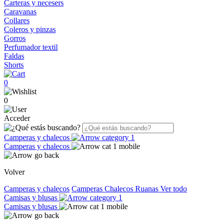
Carteras y necesers
Caravanas
Collares
Coleros y pinzas
Gorros
Perfumador textil
Faldas
Shorts
0
0
Acceder
Camperas y chalecos
Camperas y chalecos
Volver
Camperas y chalecos
Camperas
Chalecos
Ruanas
Ver todo
Camisas y blusas
Camisas y blusas