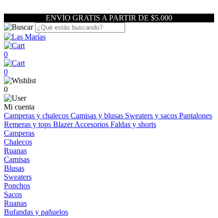
ENVÍO GRATIS A PARTIR DE $5.000
0
0
0
Mi cuenta
Camperas y chalecos
Camisas y blusas
Sweaters y sacos
Pantalones
Remeras y tops
Blazer
Accesorios
Faldas y shorts
Camperas
Chalecos
Ruanas
Camisas
Blusas
Sweaters
Ponchos
Sacos
Ruanas
Bufandas y pañuelos