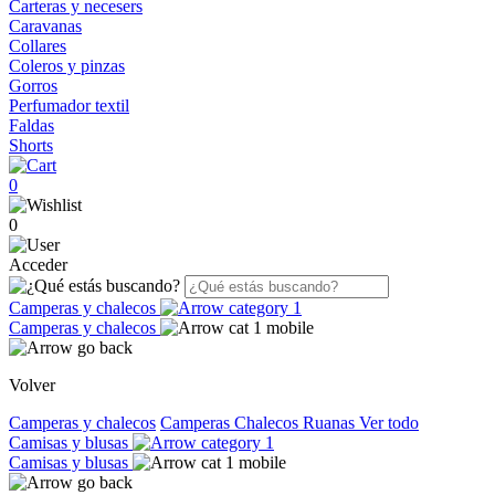
Carteras y necesers
Caravanas
Collares
Coleros y pinzas
Gorros
Perfumador textil
Faldas
Shorts
0
0
Acceder
Camperas y chalecos
Camperas y chalecos
Volver
Camperas y chalecos
Camperas
Chalecos
Ruanas
Ver todo
Camisas y blusas
Camisas y blusas