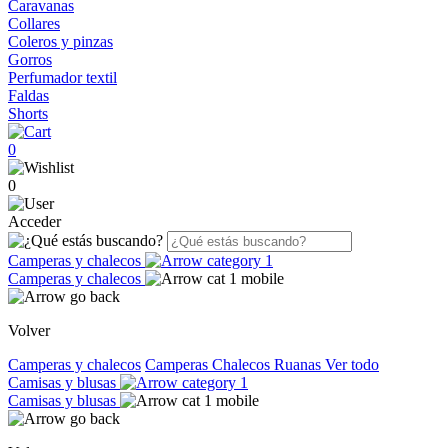
Caravanas
Collares
Coleros y pinzas
Gorros
Perfumador textil
Faldas
Shorts
0
0
Acceder
Camperas y chalecos
Camperas y chalecos
Volver
Camperas y chalecos
Camperas
Chalecos
Ruanas
Ver todo
Camisas y blusas
Camisas y blusas