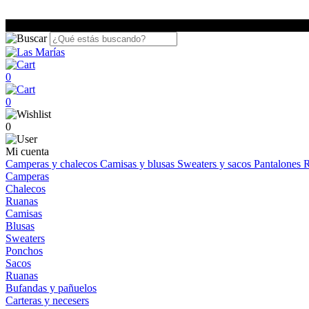
0
0
0
Mi cuenta
Camperas y chalecos
Camisas y blusas
Sweaters y sacos
Pantalones
R
Camperas
Chalecos
Ruanas
Camisas
Blusas
Sweaters
Ponchos
Sacos
Ruanas
Bufandas y pañuelos
Carteras y necesers