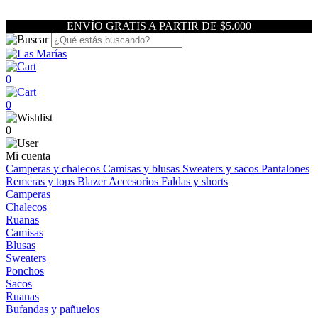
ENVÍO GRATIS A PARTIR DE $5.000
0
0
0
Mi cuenta
Camperas y chalecos
Camisas y blusas
Sweaters y sacos
Pantalones
Remeras y tops
Blazer
Accesorios
Faldas y shorts
Camperas
Chalecos
Ruanas
Camisas
Blusas
Sweaters
Ponchos
Sacos
Ruanas
Bufandas y pañuelos