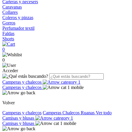
Carteras y necesers
Caravanas
Collares
Coleros y pinzas
Gorros
Perfumador textil
Faldas
Shorts
0
0
Acceder
Camperas y chalecos
Camperas y chalecos
Volver
Camperas y chalecos
Camperas
Chalecos
Ruanas
Ver todo
Camisas y blusas
Camisas y blusas