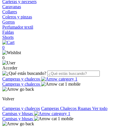
Carteras y necesers
Caravanas
Collares
Coleros y pinzas
Gorros
Perfumador textil
Faldas
Shorts
0
0
Acceder
Camperas y chalecos
Camperas y chalecos
Volver
Camperas y chalecos
Camperas
Chalecos
Ruanas
Ver todo
Camisas y blusas
Camisas y blusas