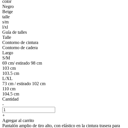
color
Negro
Beige
talle
s/m
l/xl
Guía de talles
Talle
Contorno de cintura
Contorno de cadera
Largo
S/M
69 cm/ estirado 98 cm
103 cm
103.5 cm
L/XL
73 cm / estirado 102 cm
110 cm
104.5 cm
Cantidad
-
+
Agregar al carrito
Pantalón amplio de tiro alto, con elástico en la cintura trasera para