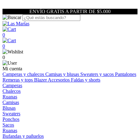
ENVÍO GRATIS A PARTIR DE $5.000
0
0
0
Mi cuenta
Camperas y chalecos
Camisas y blusas
Sweaters y sacos
Pantalones
Remeras y tops
Blazer
Accesorios
Faldas y shorts
Camperas
Chalecos
Ruanas
Camisas
Blusas
Sweaters
Ponchos
Sacos
Ruanas
Bufandas y pañuelos