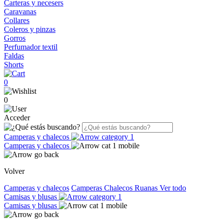
Carteras y necesers
Caravanas
Collares
Coleros y pinzas
Gorros
Perfumador textil
Faldas
Shorts
0
0
Acceder
Camperas y chalecos
Camperas y chalecos
Volver
Camperas y chalecos
Camperas
Chalecos
Ruanas
Ver todo
Camisas y blusas
Camisas y blusas