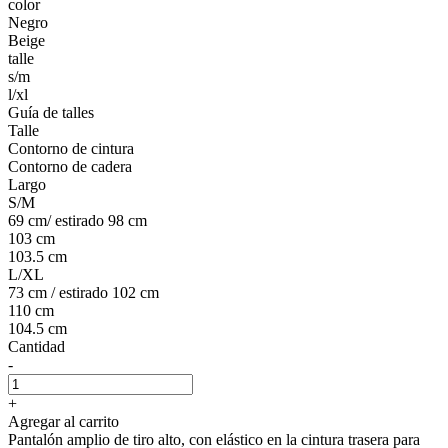
color
Negro
Beige
talle
s/m
l/xl
Guía de talles
Talle
Contorno de cintura
Contorno de cadera
Largo
S/M
69 cm/ estirado 98 cm
103 cm
103.5 cm
L/XL
73 cm / estirado 102 cm
110 cm
104.5 cm
Cantidad
-
+
Agregar al carrito
Pantalón amplio de tiro alto, con elástico en la cintura trasera para