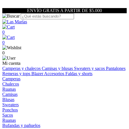
ENVÍO GRATIS A PARTIR DE $5.000
0
0
0
Mi cuenta
Camperas y chalecos
Camisas y blusas
Sweaters y sacos
Pantalones
Remeras y tops
Blazer
Accesorios
Faldas y shorts
Camperas
Chalecos
Ruanas
Camisas
Blusas
Sweaters
Ponchos
Sacos
Ruanas
Bufandas y pañuelos