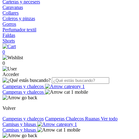
Carteras y necesers
Caravanas
Collares
Coleros y pinzas
Gorros
Perfumador textil
Faldas
Shorts
0
0
Acceder
Camperas y chalecos
Camperas y chalecos
Volver
Camperas y chalecos
Camperas
Chalecos
Ruanas
Ver todo
Camisas y blusas
Camisas y blusas