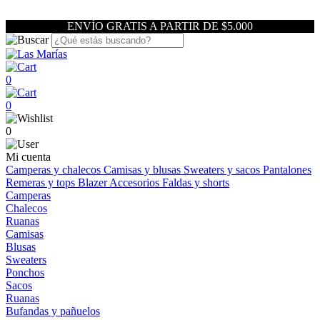
ENVÍO GRATIS A PARTIR DE $5.000
0
0
0
Mi cuenta
Camperas y chalecos
Camisas y blusas
Sweaters y sacos
Pantalones
Remeras y tops
Blazer
Accesorios
Faldas y shorts
Camperas
Chalecos
Ruanas
Camisas
Blusas
Sweaters
Ponchos
Sacos
Ruanas
Bufandas y pañuelos