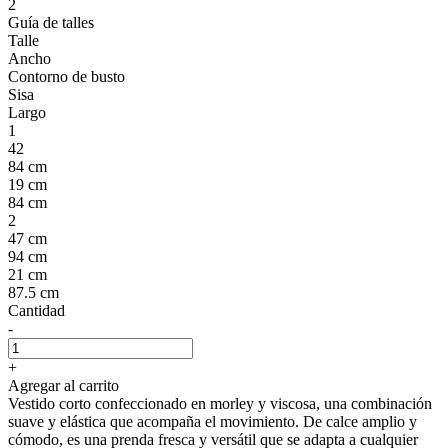
2
Guía de talles
Talle
Ancho
Contorno de busto
Sisa
Largo
1
42
84 cm
19 cm
84 cm
2
47 cm
94 cm
21 cm
87.5 cm
Cantidad
-
+
Agregar al carrito
Vestido corto confeccionado en morley y viscosa, una combinación
suave y elástica que acompaña el movimiento. De calce amplio y
cómodo, es una prenda fresca y versátil que se adapta a cualquier