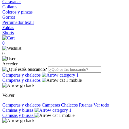
Caravanas
Collares
Coleros y pinzas
Gorros
Perfumador textil
Faldas
Shorts
0
0
Acceder
Camperas y chalecos
Camperas y chalecos
Volver
Camperas y chalecos
Camperas
Chalecos
Ruanas
Ver todo
Camisas y blusas
Camisas y blusas