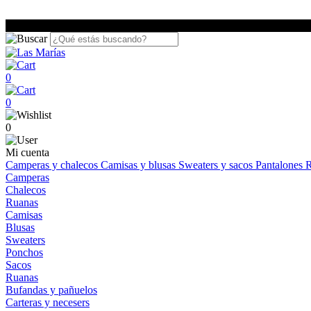
0
0
0
Mi cuenta
Camperas y chalecos
Camisas y blusas
Sweaters y sacos
Pantalones
R
Camperas
Chalecos
Ruanas
Camisas
Blusas
Sweaters
Ponchos
Sacos
Ruanas
Bufandas y pañuelos
Carteras y necesers