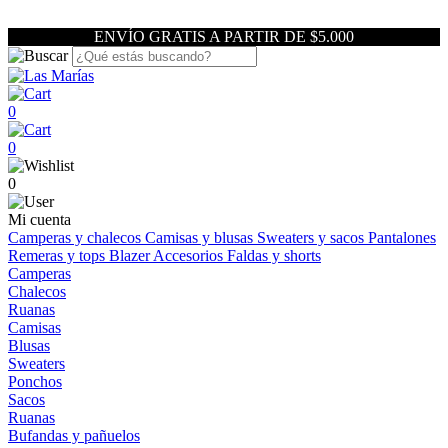
ENVÍO GRATIS A PARTIR DE $5.000
0
0
0
Mi cuenta
Camperas y chalecos
Camisas y blusas
Sweaters y sacos
Pantalones
Remeras y tops
Blazer
Accesorios
Faldas y shorts
Camperas
Chalecos
Ruanas
Camisas
Blusas
Sweaters
Ponchos
Sacos
Ruanas
Bufandas y pañuelos