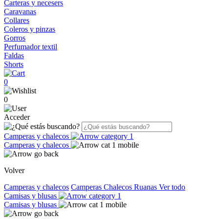
Carteras y necesers
Caravanas
Collares
Coleros y pinzas
Gorros
Perfumador textil
Faldas
Shorts
0
0
Acceder
Camperas y chalecos
Camperas y chalecos
Volver
Camperas y chalecos
Camperas
Chalecos
Ruanas
Ver todo
Camisas y blusas
Camisas y blusas