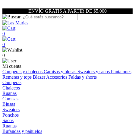
ENVÍO GRATIS A PARTIR DE $5.000
0
0
0
Mi cuenta
Camperas y chalecos
Camisas y blusas
Sweaters y sacos
Pantalones
Remeras y tops
Blazer
Accesorios
Faldas y shorts
Camperas
Chalecos
Ruanas
Camisas
Blusas
Sweaters
Ponchos
Sacos
Ruanas
Bufandas y pañuelos