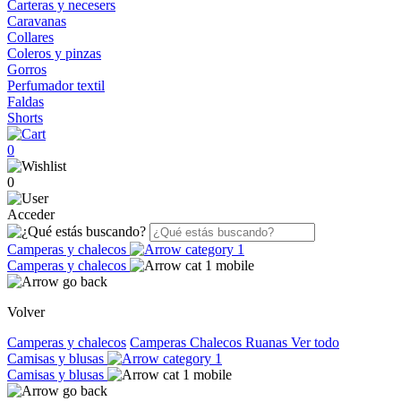
Carteras y necesers
Caravanas
Collares
Coleros y pinzas
Gorros
Perfumador textil
Faldas
Shorts
0
0
Acceder
Camperas y chalecos
Camperas y chalecos
Volver
Camperas y chalecos
Camperas
Chalecos
Ruanas
Ver todo
Camisas y blusas
Camisas y blusas