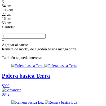
3
54 cm
108 cm
22 cm
16 cm
53 cm
Cantidad
-
+
Agregar al carrito
Remera de morley de algodón basica manga corta.
También te puede interesar
Polera basica Terra
$990
$842