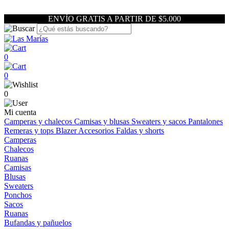
ENVÍO GRATIS A PARTIR DE $5.000
0
0
0
Mi cuenta
Camperas y chalecos
Camisas y blusas
Sweaters y sacos
Pantalones
Remeras y tops
Blazer
Accesorios
Faldas y shorts
Camperas
Chalecos
Ruanas
Camisas
Blusas
Sweaters
Ponchos
Sacos
Ruanas
Bufandas y pañuelos