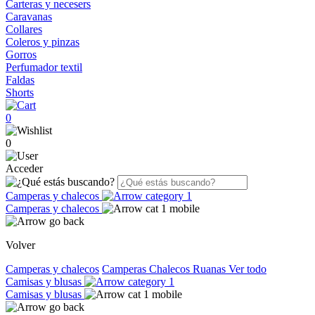
Carteras y necesers
Caravanas
Collares
Coleros y pinzas
Gorros
Perfumador textil
Faldas
Shorts
0
0
Acceder
Camperas y chalecos
Camperas y chalecos
Volver
Camperas y chalecos
Camperas
Chalecos
Ruanas
Ver todo
Camisas y blusas
Camisas y blusas