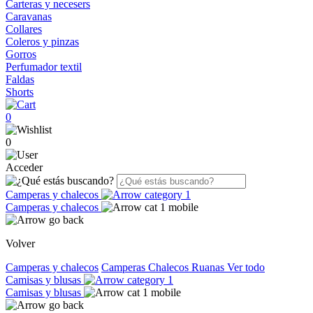
Carteras y necesers
Caravanas
Collares
Coleros y pinzas
Gorros
Perfumador textil
Faldas
Shorts
0
0
Acceder
Camperas y chalecos
Camperas y chalecos
Volver
Camperas y chalecos
Camperas
Chalecos
Ruanas
Ver todo
Camisas y blusas
Camisas y blusas