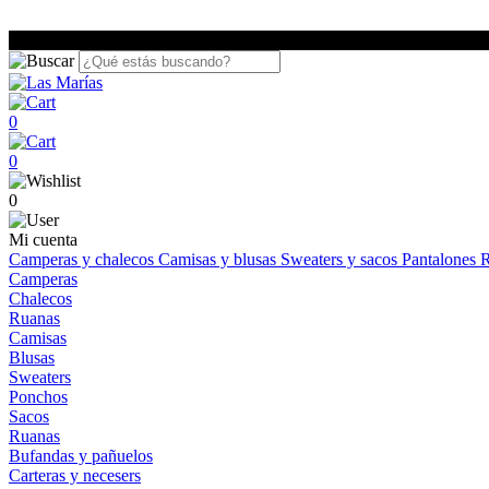
0
0
0
Mi cuenta
Camperas y chalecos
Camisas y blusas
Sweaters y sacos
Pantalones
R
Camperas
Chalecos
Ruanas
Camisas
Blusas
Sweaters
Ponchos
Sacos
Ruanas
Bufandas y pañuelos
Carteras y necesers