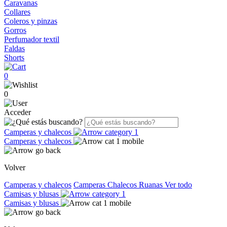
Caravanas
Collares
Coleros y pinzas
Gorros
Perfumador textil
Faldas
Shorts
0
0
Acceder
Camperas y chalecos
Camperas y chalecos
Volver
Camperas y chalecos
Camperas
Chalecos
Ruanas
Ver todo
Camisas y blusas
Camisas y blusas