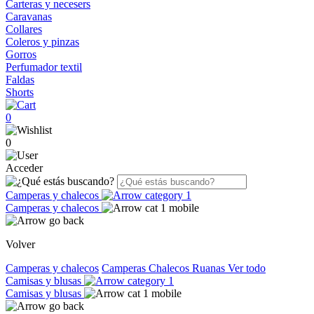
Carteras y necesers
Caravanas
Collares
Coleros y pinzas
Gorros
Perfumador textil
Faldas
Shorts
0
0
Acceder
Camperas y chalecos
Camperas y chalecos
Volver
Camperas y chalecos
Camperas
Chalecos
Ruanas
Ver todo
Camisas y blusas
Camisas y blusas