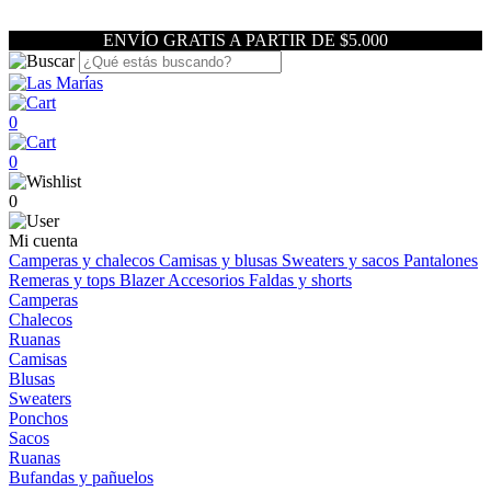
ENVÍO GRATIS A PARTIR DE $5.000
0
0
0
Mi cuenta
Camperas y chalecos
Camisas y blusas
Sweaters y sacos
Pantalones
Remeras y tops
Blazer
Accesorios
Faldas y shorts
Camperas
Chalecos
Ruanas
Camisas
Blusas
Sweaters
Ponchos
Sacos
Ruanas
Bufandas y pañuelos