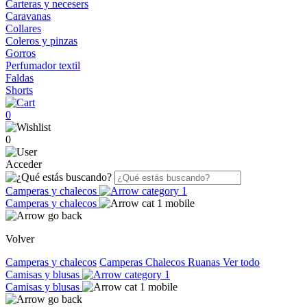
Carteras y necesers
Caravanas
Collares
Coleros y pinzas
Gorros
Perfumador textil
Faldas
Shorts
0
0
Acceder
Camperas y chalecos
Camperas y chalecos
Volver
Camperas y chalecos
Camperas
Chalecos
Ruanas
Ver todo
Camisas y blusas
Camisas y blusas