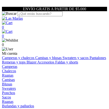
ENVÍO GRATIS A PARTIR DE $5.000
0
0
0
Mi cuenta
Camperas y chalecos
Camisas y blusas
Sweaters y sacos
Pantalones
Remeras y tops
Blazer
Accesorios
Faldas y shorts
Camperas
Chalecos
Ruanas
Camisas
Blusas
Sweaters
Ponchos
Sacos
Ruanas
Bufandas y pañuelos