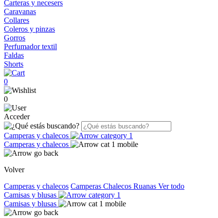
Carteras y necesers
Caravanas
Collares
Coleros y pinzas
Gorros
Perfumador textil
Faldas
Shorts
0
0
Acceder
Camperas y chalecos
Camperas y chalecos
Volver
Camperas y chalecos
Camperas
Chalecos
Ruanas
Ver todo
Camisas y blusas
Camisas y blusas