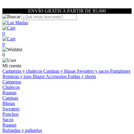
ENVÍO GRATIS A PARTIR DE $5.000
0
0
0
Mi cuenta
Camperas y chalecos
Camisas y blusas
Sweaters y sacos
Pantalones
Remeras y tops
Blazer
Accesorios
Faldas y shorts
Camperas
Chalecos
Ruanas
Camisas
Blusas
Sweaters
Ponchos
Sacos
Ruanas
Bufandas y pañuelos