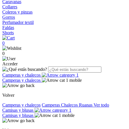
Caravanas
Collares
Coleros y pinzas
Gorros
Perfumador textil
Faldas
Shorts
0
0
Acceder
Camperas y chalecos
Camperas y chalecos
Volver
Camperas y chalecos
Camperas
Chalecos
Ruanas
Ver todo
Camisas y blusas
Camisas y blusas