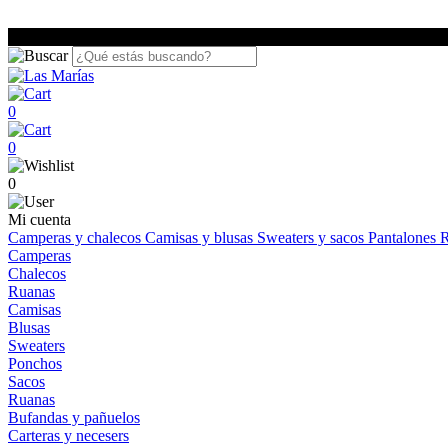
0
0
0
Mi cuenta
Camperas y chalecos
Camisas y blusas
Sweaters y sacos
Pantalones
R
Camperas
Chalecos
Ruanas
Camisas
Blusas
Sweaters
Ponchos
Sacos
Ruanas
Bufandas y pañuelos
Carteras y necesers