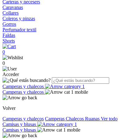
Carteras y necesers
Caravanas
Collares
Coleros y pinzas
Gorros
Perfumador textil
Faldas
Shorts
0
0
Acceder
Camperas y chalecos
Camperas y chalecos
Volver
Camperas y chalecos
Camperas
Chalecos
Ruanas
Ver todo
Camisas y blusas
Camisas y blusas