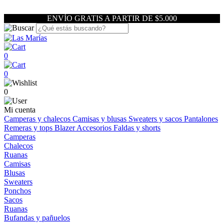
ENVÍO GRATIS A PARTIR DE $5.000
0
0
0
Mi cuenta
Camperas y chalecos
Camisas y blusas
Sweaters y sacos
Pantalones
Remeras y tops
Blazer
Accesorios
Faldas y shorts
Camperas
Chalecos
Ruanas
Camisas
Blusas
Sweaters
Ponchos
Sacos
Ruanas
Bufandas y pañuelos