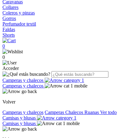
Caravanas
Collares
Coleros y pinzas
Gorros
Perfumador textil
Faldas
Shorts
0
0
Acceder
Camperas y chalecos
Camperas y chalecos
Volver
Camperas y chalecos
Camperas
Chalecos
Ruanas
Ver todo
Camisas y blusas
Camisas y blusas