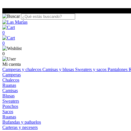
0
0
0
Mi cuenta
Camperas y chalecos
Camisas y blusas
Sweaters y sacos
Pantalones
R
Camperas
Chalecos
Ruanas
Camisas
Blusas
Sweaters
Ponchos
Sacos
Ruanas
Bufandas y pañuelos
Carteras y necesers