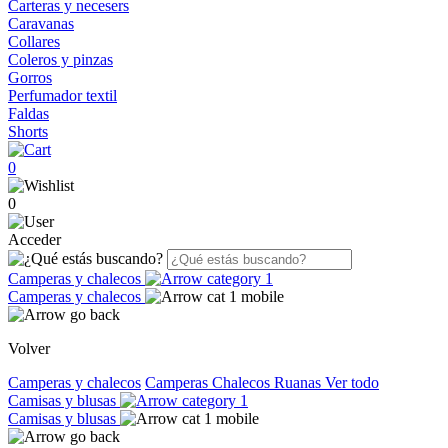
Carteras y necesers
Caravanas
Collares
Coleros y pinzas
Gorros
Perfumador textil
Faldas
Shorts
0
0
Acceder
Camperas y chalecos
Camperas y chalecos
Volver
Camperas y chalecos
Camperas
Chalecos
Ruanas
Ver todo
Camisas y blusas
Camisas y blusas