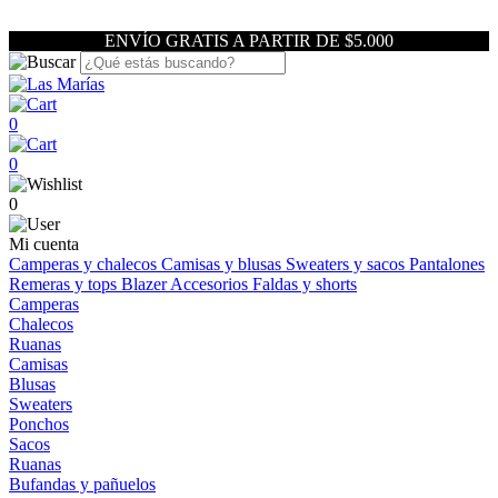
ENVÍO GRATIS A PARTIR DE $5.000
0
0
0
Mi cuenta
Camperas y chalecos
Camisas y blusas
Sweaters y sacos
Pantalones
Remeras y tops
Blazer
Accesorios
Faldas y shorts
Camperas
Chalecos
Ruanas
Camisas
Blusas
Sweaters
Ponchos
Sacos
Ruanas
Bufandas y pañuelos