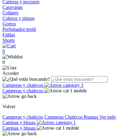
Carteras y necesers
Caravanas
Collares
Coleros y pinzas
Gorros
Perfumador textil
Faldas
Shorts
0
0
Acceder
Camperas y chalecos
Camperas y chalecos
Volver
Camperas y chalecos
Camperas
Chalecos
Ruanas
Ver todo
Camisas y blusas
Camisas y blusas