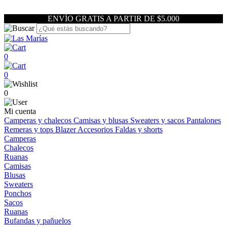
ENVÍO GRATIS A PARTIR DE $5.000
0
0
0
Mi cuenta
Camperas y chalecos
Camisas y blusas
Sweaters y sacos
Pantalones
Remeras y tops
Blazer
Accesorios
Faldas y shorts
Camperas
Chalecos
Ruanas
Camisas
Blusas
Sweaters
Ponchos
Sacos
Ruanas
Bufandas y pañuelos