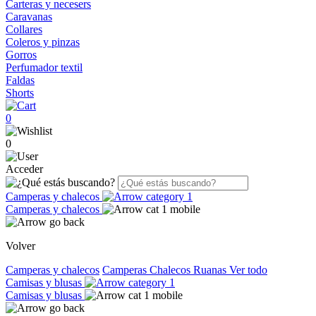
Carteras y necesers
Caravanas
Collares
Coleros y pinzas
Gorros
Perfumador textil
Faldas
Shorts
0
0
Acceder
Camperas y chalecos
Camperas y chalecos
Volver
Camperas y chalecos
Camperas
Chalecos
Ruanas
Ver todo
Camisas y blusas
Camisas y blusas