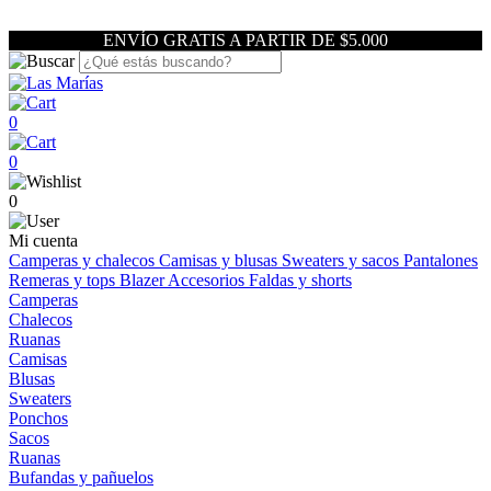
ENVÍO GRATIS A PARTIR DE $5.000
0
0
0
Mi cuenta
Camperas y chalecos
Camisas y blusas
Sweaters y sacos
Pantalones
Remeras y tops
Blazer
Accesorios
Faldas y shorts
Camperas
Chalecos
Ruanas
Camisas
Blusas
Sweaters
Ponchos
Sacos
Ruanas
Bufandas y pañuelos