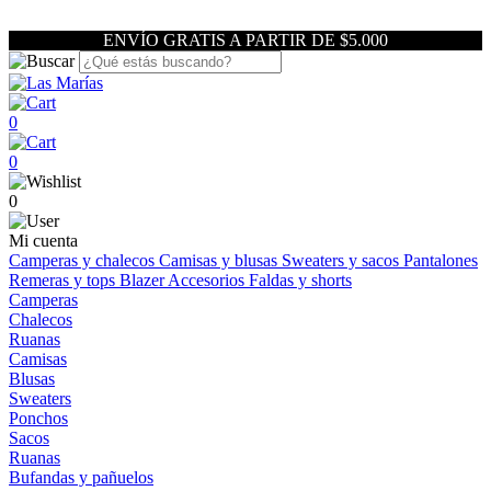
ENVÍO GRATIS A PARTIR DE $5.000
0
0
0
Mi cuenta
Camperas y chalecos
Camisas y blusas
Sweaters y sacos
Pantalones
Remeras y tops
Blazer
Accesorios
Faldas y shorts
Camperas
Chalecos
Ruanas
Camisas
Blusas
Sweaters
Ponchos
Sacos
Ruanas
Bufandas y pañuelos