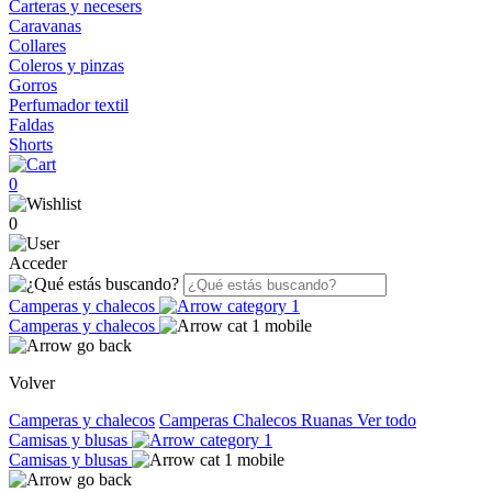
Carteras y necesers
Caravanas
Collares
Coleros y pinzas
Gorros
Perfumador textil
Faldas
Shorts
0
0
Acceder
Camperas y chalecos
Camperas y chalecos
Volver
Camperas y chalecos
Camperas
Chalecos
Ruanas
Ver todo
Camisas y blusas
Camisas y blusas