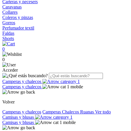
Carteras y necesers
Caravanas
Collares
Coleros y pinzas
Gorros
Perfumador textil
Faldas
Shorts
0
0
Acceder
Camperas y chalecos
Camperas y chalecos
Volver
Camperas y chalecos
Camperas
Chalecos
Ruanas
Ver todo
Camisas y blusas
Camisas y blusas