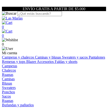
ENVÍO GRATIS A PARTIR DE $5.000
0
0
0
Mi cuenta
Camperas y chalecos
Camisas y blusas
Sweaters y sacos
Pantalones
Remeras y tops
Blazer
Accesorios
Faldas y shorts
Camperas
Chalecos
Ruanas
Camisas
Blusas
Sweaters
Ponchos
Sacos
Ruanas
Bufandas y pañuelos