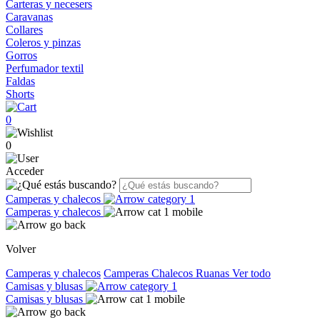
Carteras y necesers
Caravanas
Collares
Coleros y pinzas
Gorros
Perfumador textil
Faldas
Shorts
0
0
Acceder
Camperas y chalecos
Camperas y chalecos
Volver
Camperas y chalecos
Camperas
Chalecos
Ruanas
Ver todo
Camisas y blusas
Camisas y blusas