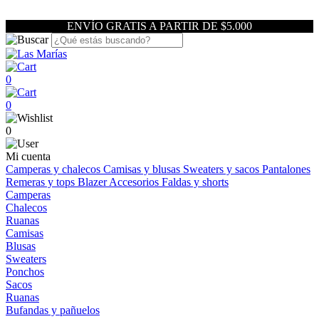
ENVÍO GRATIS A PARTIR DE $5.000
0
0
0
Mi cuenta
Camperas y chalecos
Camisas y blusas
Sweaters y sacos
Pantalones
Remeras y tops
Blazer
Accesorios
Faldas y shorts
Camperas
Chalecos
Ruanas
Camisas
Blusas
Sweaters
Ponchos
Sacos
Ruanas
Bufandas y pañuelos