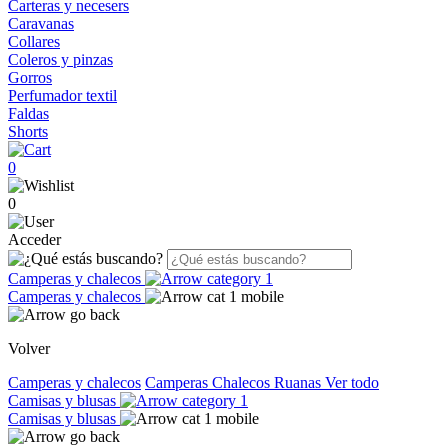
Carteras y necesers
Caravanas
Collares
Coleros y pinzas
Gorros
Perfumador textil
Faldas
Shorts
0
0
Acceder
Camperas y chalecos
Camperas y chalecos
Volver
Camperas y chalecos
Camperas
Chalecos
Ruanas
Ver todo
Camisas y blusas
Camisas y blusas