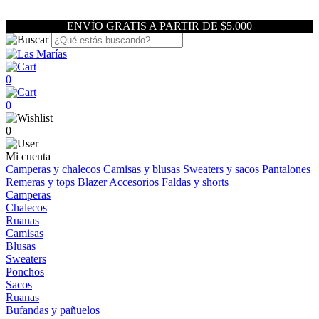
ENVÍO GRATIS A PARTIR DE $5.000
0
0
0
Mi cuenta
Camperas y chalecos
Camisas y blusas
Sweaters y sacos
Pantalones
Remeras y tops
Blazer
Accesorios
Faldas y shorts
Camperas
Chalecos
Ruanas
Camisas
Blusas
Sweaters
Ponchos
Sacos
Ruanas
Bufandas y pañuelos