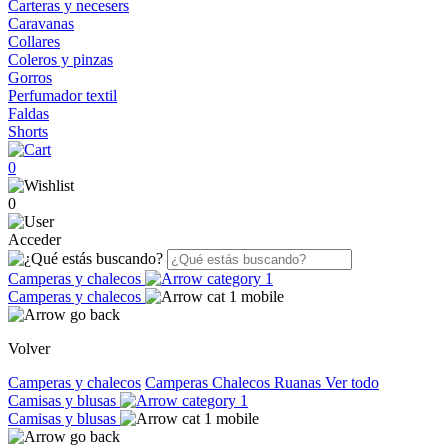
Carteras y necesers
Caravanas
Collares
Coleros y pinzas
Gorros
Perfumador textil
Faldas
Shorts
0
0
Acceder
Camperas y chalecos
Camperas y chalecos
Volver
Camperas y chalecos
Camperas
Chalecos
Ruanas
Ver todo
Camisas y blusas
Camisas y blusas