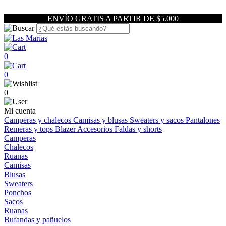
ENVÍO GRATIS A PARTIR DE $5.000
0
0
0
Mi cuenta
Camperas y chalecos
Camisas y blusas
Sweaters y sacos
Pantalones
Remeras y tops
Blazer
Accesorios
Faldas y shorts
Camperas
Chalecos
Ruanas
Camisas
Blusas
Sweaters
Ponchos
Sacos
Ruanas
Bufandas y pañuelos