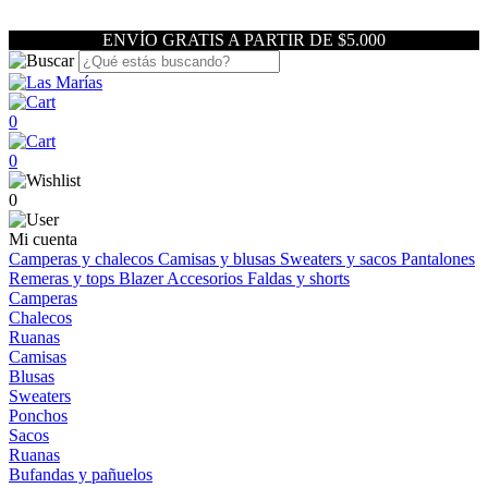
ENVÍO GRATIS A PARTIR DE $5.000
0
0
0
Mi cuenta
Camperas y chalecos
Camisas y blusas
Sweaters y sacos
Pantalones
Remeras y tops
Blazer
Accesorios
Faldas y shorts
Camperas
Chalecos
Ruanas
Camisas
Blusas
Sweaters
Ponchos
Sacos
Ruanas
Bufandas y pañuelos