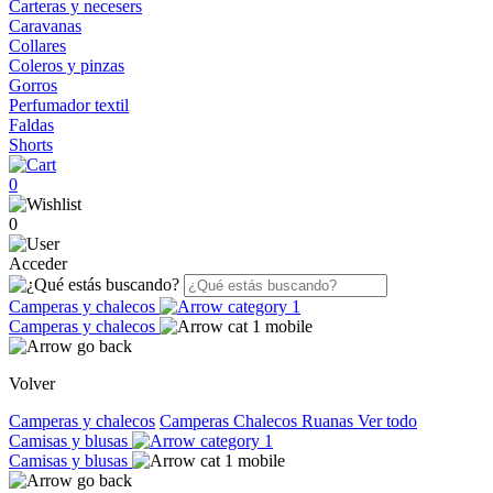
Carteras y necesers
Caravanas
Collares
Coleros y pinzas
Gorros
Perfumador textil
Faldas
Shorts
0
0
Acceder
Camperas y chalecos
Camperas y chalecos
Volver
Camperas y chalecos
Camperas
Chalecos
Ruanas
Ver todo
Camisas y blusas
Camisas y blusas