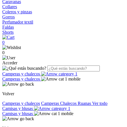
Caravanas
Collares
Coleros y pinzas
Gorros
Perfumador textil
Faldas
Shorts
0
0
Acceder
Camperas y chalecos
Camperas y chalecos
Volver
Camperas y chalecos
Camperas
Chalecos
Ruanas
Ver todo
Camisas y blusas
Camisas y blusas