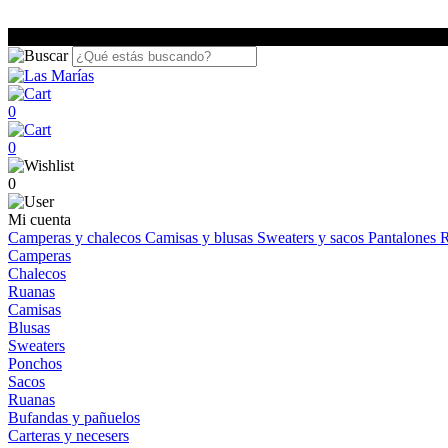
0
0
0
Mi cuenta
Camperas y chalecos
Camisas y blusas
Sweaters y sacos
Pantalones
R
Camperas
Chalecos
Ruanas
Camisas
Blusas
Sweaters
Ponchos
Sacos
Ruanas
Bufandas y pañuelos
Carteras y necesers