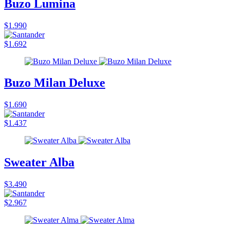
Buzo Lumina
$1.990
$1.692
Buzo Milan Deluxe
$1.690
$1.437
Sweater Alba
$3.490
$2.967