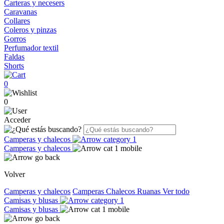
Carteras y necesers
Caravanas
Collares
Coleros y pinzas
Gorros
Perfumador textil
Faldas
Shorts
0
0
Acceder
Camperas y chalecos
Camperas y chalecos
Volver
Camperas y chalecos
Camperas
Chalecos
Ruanas
Ver todo
Camisas y blusas
Camisas y blusas