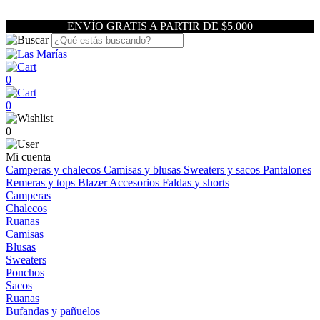
ENVÍO GRATIS A PARTIR DE $5.000
0
0
0
Mi cuenta
Camperas y chalecos
Camisas y blusas
Sweaters y sacos
Pantalones
Remeras y tops
Blazer
Accesorios
Faldas y shorts
Camperas
Chalecos
Ruanas
Camisas
Blusas
Sweaters
Ponchos
Sacos
Ruanas
Bufandas y pañuelos