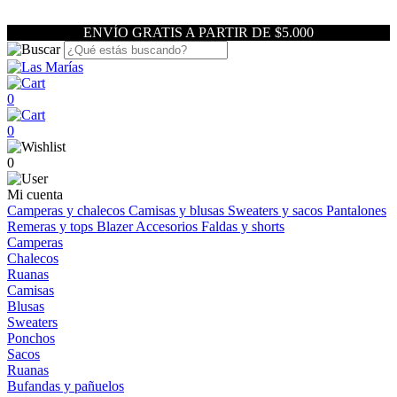
ENVÍO GRATIS A PARTIR DE $5.000
0
0
0
Mi cuenta
Camperas y chalecos
Camisas y blusas
Sweaters y sacos
Pantalones
Remeras y tops
Blazer
Accesorios
Faldas y shorts
Camperas
Chalecos
Ruanas
Camisas
Blusas
Sweaters
Ponchos
Sacos
Ruanas
Bufandas y pañuelos