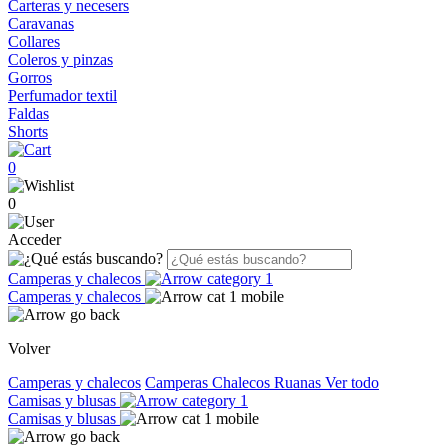
Carteras y necesers
Caravanas
Collares
Coleros y pinzas
Gorros
Perfumador textil
Faldas
Shorts
0
0
Acceder
Camperas y chalecos
Camperas y chalecos
Volver
Camperas y chalecos
Camperas
Chalecos
Ruanas
Ver todo
Camisas y blusas
Camisas y blusas