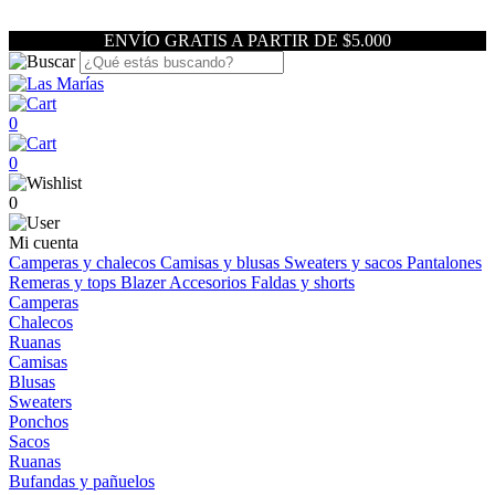
ENVÍO GRATIS A PARTIR DE $5.000
0
0
0
Mi cuenta
Camperas y chalecos
Camisas y blusas
Sweaters y sacos
Pantalones
Remeras y tops
Blazer
Accesorios
Faldas y shorts
Camperas
Chalecos
Ruanas
Camisas
Blusas
Sweaters
Ponchos
Sacos
Ruanas
Bufandas y pañuelos