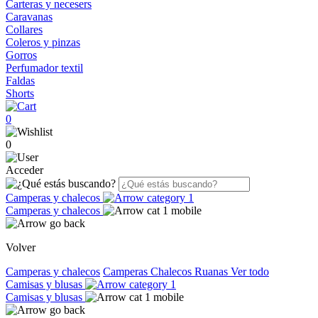
Carteras y necesers
Caravanas
Collares
Coleros y pinzas
Gorros
Perfumador textil
Faldas
Shorts
0
0
Acceder
Camperas y chalecos
Camperas y chalecos
Volver
Camperas y chalecos
Camperas
Chalecos
Ruanas
Ver todo
Camisas y blusas
Camisas y blusas