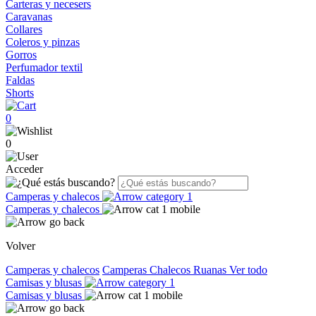
Carteras y necesers
Caravanas
Collares
Coleros y pinzas
Gorros
Perfumador textil
Faldas
Shorts
0
0
Acceder
Camperas y chalecos
Camperas y chalecos
Volver
Camperas y chalecos
Camperas
Chalecos
Ruanas
Ver todo
Camisas y blusas
Camisas y blusas