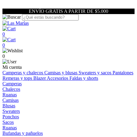
ENVÍO GRATIS A PARTIR DE $5.000
0
0
0
Mi cuenta
Camperas y chalecos
Camisas y blusas
Sweaters y sacos
Pantalones
Remeras y tops
Blazer
Accesorios
Faldas y shorts
Camperas
Chalecos
Ruanas
Camisas
Blusas
Sweaters
Ponchos
Sacos
Ruanas
Bufandas y pañuelos