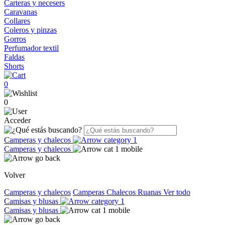
Carteras y necesers
Caravanas
Collares
Coleros y pinzas
Gorros
Perfumador textil
Faldas
Shorts
0
0
Acceder
Camperas y chalecos
Camperas y chalecos
Volver
Camperas y chalecos
Camperas
Chalecos
Ruanas
Ver todo
Camisas y blusas
Camisas y blusas