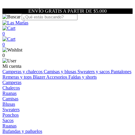
ENVÍO GRATIS A PARTIR DE $5.000
0
0
0
Mi cuenta
Camperas y chalecos
Camisas y blusas
Sweaters y sacos
Pantalones
Remeras y tops
Blazer
Accesorios
Faldas y shorts
Camperas
Chalecos
Ruanas
Camisas
Blusas
Sweaters
Ponchos
Sacos
Ruanas
Bufandas y pañuelos