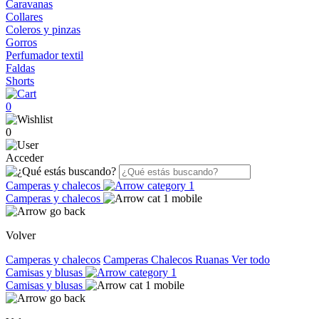
Caravanas
Collares
Coleros y pinzas
Gorros
Perfumador textil
Faldas
Shorts
0
0
Acceder
Camperas y chalecos
Camperas y chalecos
Volver
Camperas y chalecos
Camperas
Chalecos
Ruanas
Ver todo
Camisas y blusas
Camisas y blusas