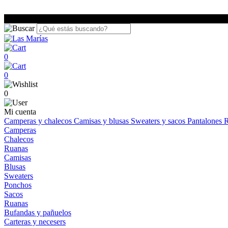
0
0
0
Mi cuenta
Camperas y chalecos
Camisas y blusas
Sweaters y sacos
Pantalones
R
Camperas
Chalecos
Ruanas
Camisas
Blusas
Sweaters
Ponchos
Sacos
Ruanas
Bufandas y pañuelos
Carteras y necesers