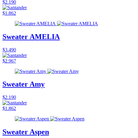
$2.190
$1.862
Sweater AMELIA
$3.490
$2.967
Sweater Amy
$2.190
$1.862
Sweater Aspen