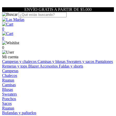
ENVÍO GRATIS A PARTIR DE $5.000
0
0
0
Mi cuenta
Camperas y chalecos
Camisas y blusas
Sweaters y sacos
Pantalones
Remeras y tops
Blazer
Accesorios
Faldas y shorts
Camperas
Chalecos
Ruanas
Camisas
Blusas
Sweaters
Ponchos
Sacos
Ruanas
Bufandas y pañuelos