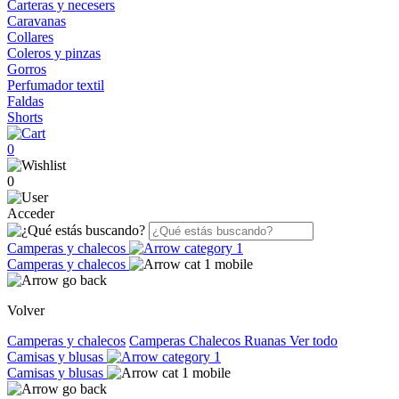
Carteras y necesers
Caravanas
Collares
Coleros y pinzas
Gorros
Perfumador textil
Faldas
Shorts
0
0
Acceder
Camperas y chalecos
Camperas y chalecos
Volver
Camperas y chalecos
Camperas
Chalecos
Ruanas
Ver todo
Camisas y blusas
Camisas y blusas