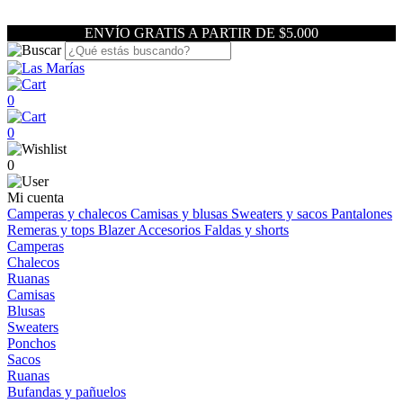
ENVÍO GRATIS A PARTIR DE $5.000
0
0
0
Mi cuenta
Camperas y chalecos
Camisas y blusas
Sweaters y sacos
Pantalones
Remeras y tops
Blazer
Accesorios
Faldas y shorts
Camperas
Chalecos
Ruanas
Camisas
Blusas
Sweaters
Ponchos
Sacos
Ruanas
Bufandas y pañuelos