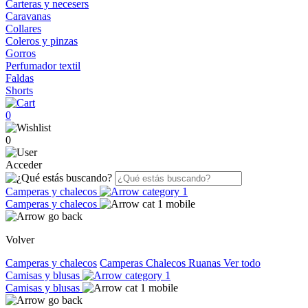
Carteras y necesers
Caravanas
Collares
Coleros y pinzas
Gorros
Perfumador textil
Faldas
Shorts
0
0
Acceder
Camperas y chalecos
Camperas y chalecos
Volver
Camperas y chalecos
Camperas
Chalecos
Ruanas
Ver todo
Camisas y blusas
Camisas y blusas