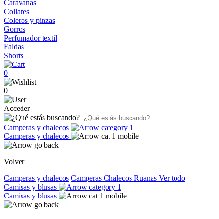
Caravanas
Collares
Coleros y pinzas
Gorros
Perfumador textil
Faldas
Shorts
0
0
Acceder
Camperas y chalecos
Camperas y chalecos
Volver
Camperas y chalecos
Camperas
Chalecos
Ruanas
Ver todo
Camisas y blusas
Camisas y blusas