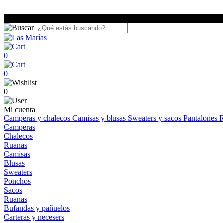
0
0
0
Mi cuenta
Camperas y chalecos
Camisas y blusas
Sweaters y sacos
Pantalones
R
Camperas
Chalecos
Ruanas
Camisas
Blusas
Sweaters
Ponchos
Sacos
Ruanas
Bufandas y pañuelos
Carteras y necesers