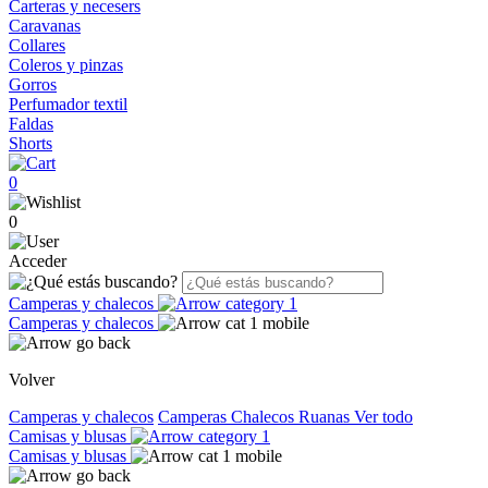
Carteras y necesers
Caravanas
Collares
Coleros y pinzas
Gorros
Perfumador textil
Faldas
Shorts
0
0
Acceder
Camperas y chalecos
Camperas y chalecos
Volver
Camperas y chalecos
Camperas
Chalecos
Ruanas
Ver todo
Camisas y blusas
Camisas y blusas