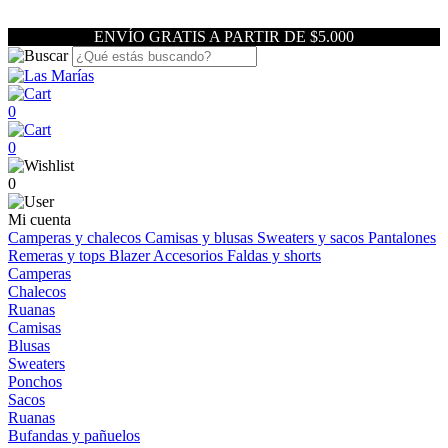
ENVÍO GRATIS A PARTIR DE $5.000
0
0
0
Mi cuenta
Camperas y chalecos
Camisas y blusas
Sweaters y sacos
Pantalones
Remeras y tops
Blazer
Accesorios
Faldas y shorts
Camperas
Chalecos
Ruanas
Camisas
Blusas
Sweaters
Ponchos
Sacos
Ruanas
Bufandas y pañuelos