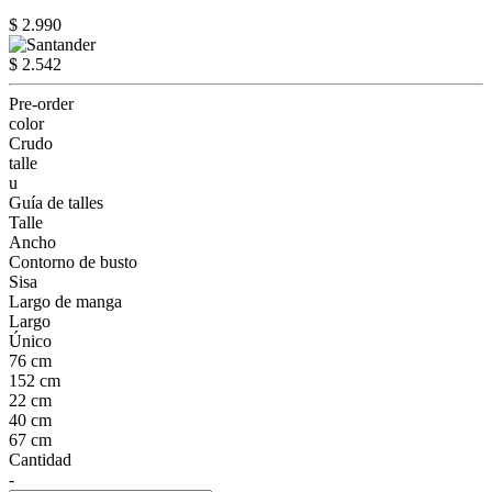
$ 2.990
$ 2.542
Pre-order
color
Crudo
talle
u
Guía de talles
Talle
Ancho
Contorno de busto
Sisa
Largo de manga
Largo
Único
76 cm
152 cm
22 cm
40 cm
67 cm
Cantidad
-