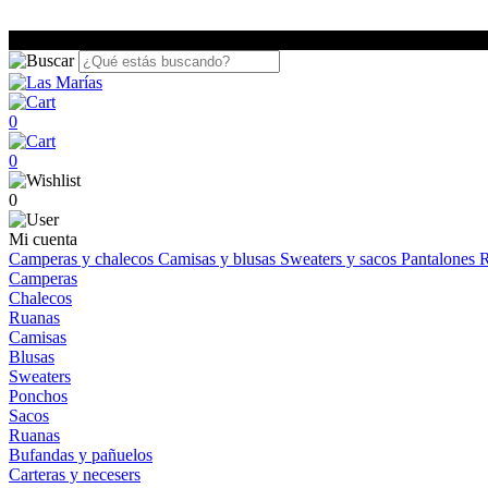
0
0
0
Mi cuenta
Camperas y chalecos
Camisas y blusas
Sweaters y sacos
Pantalones
R
Camperas
Chalecos
Ruanas
Camisas
Blusas
Sweaters
Ponchos
Sacos
Ruanas
Bufandas y pañuelos
Carteras y necesers