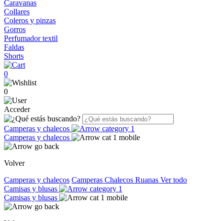
Caravanas
Collares
Coleros y pinzas
Gorros
Perfumador textil
Faldas
Shorts
0
0
Acceder
Camperas y chalecos
Camperas y chalecos
Volver
Camperas y chalecos
Camperas
Chalecos
Ruanas
Ver todo
Camisas y blusas
Camisas y blusas