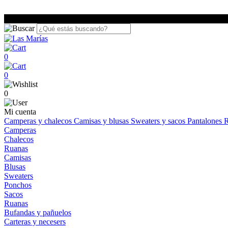
0
0
0
Mi cuenta
Camperas y chalecos
Camisas y blusas
Sweaters y sacos
Pantalones
R
Camperas
Chalecos
Ruanas
Camisas
Blusas
Sweaters
Ponchos
Sacos
Ruanas
Bufandas y pañuelos
Carteras y necesers