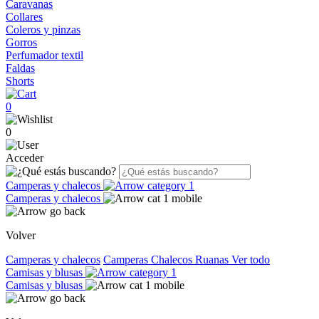
Caravanas
Collares
Coleros y pinzas
Gorros
Perfumador textil
Faldas
Shorts
0
0
Acceder
Camperas y chalecos
Camperas y chalecos
Volver
Camperas y chalecos
Camperas
Chalecos
Ruanas
Ver todo
Camisas y blusas
Camisas y blusas