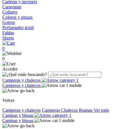
Carteras y necesers
Caravanas
Collares
Coleros y pinzas
Gorros
Perfumador textil
Faldas
Shorts
0
0
Acceder
Camperas y chalecos
Camperas y chalecos
Volver
Camperas y chalecos
Camperas
Chalecos
Ruanas
Ver todo
Camisas y blusas
Camisas y blusas