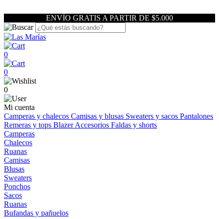
ENVÍO GRATIS A PARTIR DE $5.000
0
0
0
Mi cuenta
Camperas y chalecos
Camisas y blusas
Sweaters y sacos
Pantalones
Remeras y tops
Blazer
Accesorios
Faldas y shorts
Camperas
Chalecos
Ruanas
Camisas
Blusas
Sweaters
Ponchos
Sacos
Ruanas
Bufandas y pañuelos