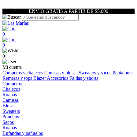
ENVÍO GRATIS A PARTIR DE $5.000
0
0
0
Mi cuenta
Camperas y chalecos
Camisas y blusas
Sweaters y sacos
Pantalones
Remeras y tops
Blazer
Accesorios
Faldas y shorts
Camperas
Chalecos
Ruanas
Camisas
Blusas
Sweaters
Ponchos
Sacos
Ruanas
Bufandas y pañuelos