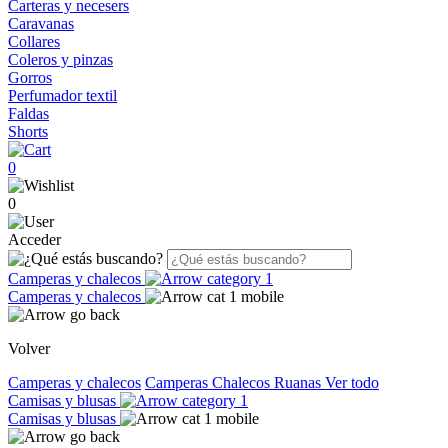
Carteras y necesers
Caravanas
Collares
Coleros y pinzas
Gorros
Perfumador textil
Faldas
Shorts
0
0
Acceder
Camperas y chalecos
Camperas y chalecos
Volver
Camperas y chalecos
Camperas
Chalecos
Ruanas
Ver todo
Camisas y blusas
Camisas y blusas