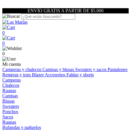
ENVÍO GRATIS A PARTIR DE $5.000
0
0
0
Mi cuenta
Camperas y chalecos
Camisas y blusas
Sweaters y sacos
Pantalones
Remeras y tops
Blazer
Accesorios
Faldas y shorts
Camperas
Chalecos
Ruanas
Camisas
Blusas
Sweaters
Ponchos
Sacos
Ruanas
Bufandas y pañuelos