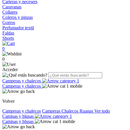
Carteras y necesers
Caravanas
Collares
Coleros y pinzas
Gorros
Perfumador textil
Faldas
Shorts
0
0
Acceder
Camperas y chalecos
Camperas y chalecos
Volver
Camperas y chalecos
Camperas
Chalecos
Ruanas
Ver todo
Camisas y blusas
Camisas y blusas