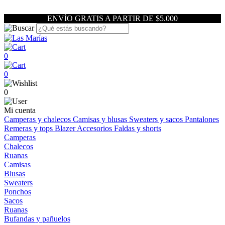
ENVÍO GRATIS A PARTIR DE $5.000
0
0
0
Mi cuenta
Camperas y chalecos
Camisas y blusas
Sweaters y sacos
Pantalones
Remeras y tops
Blazer
Accesorios
Faldas y shorts
Camperas
Chalecos
Ruanas
Camisas
Blusas
Sweaters
Ponchos
Sacos
Ruanas
Bufandas y pañuelos