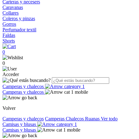
Carteras y necesers
Caravanas
Collares
Coleros y pinzas
Gorros
Perfumador textil
Faldas
Shorts
0
0
Acceder
Camperas y chalecos
Camperas y chalecos
Volver
Camperas y chalecos
Camperas
Chalecos
Ruanas
Ver todo
Camisas y blusas
Camisas y blusas