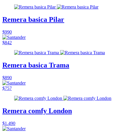
Remera basica Pilar
$990
$842
Remera basica Trama
$890
$757
Remera comfy London
$1.490