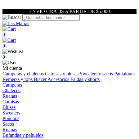
ENVÍO GRATIS A PARTIR DE $5.000
0
0
0
Mi cuenta
Camperas y chalecos
Camisas y blusas
Sweaters y sacos
Pantalones
Remeras y tops
Blazer
Accesorios
Faldas y shorts
Camperas
Chalecos
Ruanas
Camisas
Blusas
Sweaters
Ponchos
Sacos
Ruanas
Bufandas y pañuelos