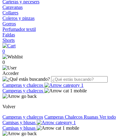
Carteras y necesers
Caravanas
Collares
Coleros y pinzas
Gorros
Perfumador textil
Faldas
Shorts
0
0
Acceder
Camperas y chalecos
Camperas y chalecos
Volver
Camperas y chalecos
Camperas
Chalecos
Ruanas
Ver todo
Camisas y blusas
Camisas y blusas