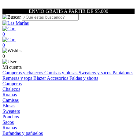
ENVÍO GRATIS A PARTIR DE $5.000
0
0
0
Mi cuenta
Camperas y chalecos
Camisas y blusas
Sweaters y sacos
Pantalones
Remeras y tops
Blazer
Accesorios
Faldas y shorts
Camperas
Chalecos
Ruanas
Camisas
Blusas
Sweaters
Ponchos
Sacos
Ruanas
Bufandas y pañuelos