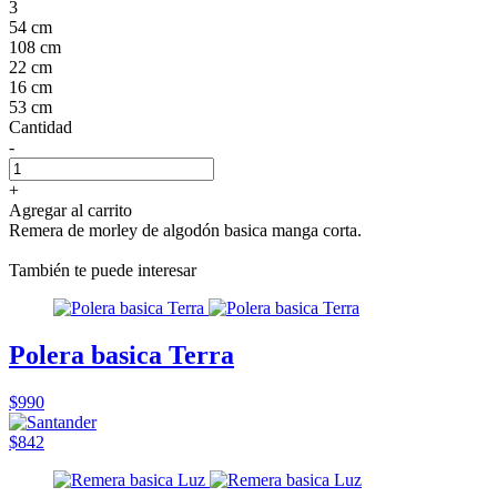
3
54 cm
108 cm
22 cm
16 cm
53 cm
Cantidad
-
+
Agregar al carrito
Remera de morley de algodón basica manga corta.
También te puede interesar
Polera basica Terra
$990
$842