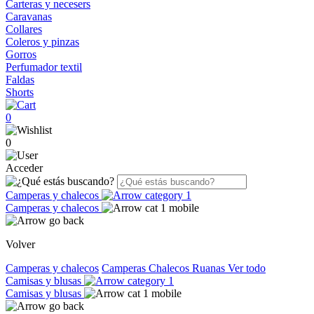
Carteras y necesers
Caravanas
Collares
Coleros y pinzas
Gorros
Perfumador textil
Faldas
Shorts
0
0
Acceder
Camperas y chalecos
Camperas y chalecos
Volver
Camperas y chalecos
Camperas
Chalecos
Ruanas
Ver todo
Camisas y blusas
Camisas y blusas