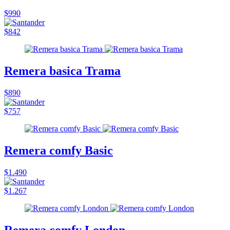
$990
$842
Remera basica Trama
$890
$757
Remera comfy Basic
$1.490
$1.267
Remera comfy London