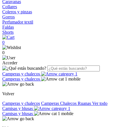
Caravanas
Collares
Coleros y pinzas
Gorros
Perfumador textil
Faldas
Shorts
0
0
Acceder
Camperas y chalecos
Camperas y chalecos
Volver
Camperas y chalecos
Camperas
Chalecos
Ruanas
Ver todo
Camisas y blusas
Camisas y blusas