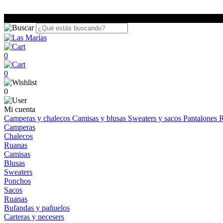
0
0
0
Mi cuenta
Camperas y chalecos
Camisas y blusas
Sweaters y sacos
Pantalones
R
Camperas
Chalecos
Ruanas
Camisas
Blusas
Sweaters
Ponchos
Sacos
Ruanas
Bufandas y pañuelos
Carteras y necesers