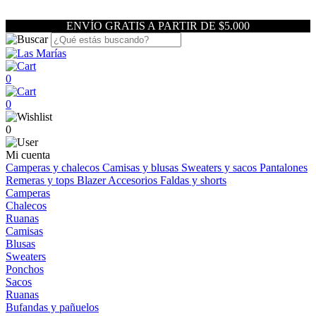
ENVÍO GRATIS A PARTIR DE $5.000
0
0
0
Mi cuenta
Camperas y chalecos
Camisas y blusas
Sweaters y sacos
Pantalones
Remeras y tops
Blazer
Accesorios
Faldas y shorts
Camperas
Chalecos
Ruanas
Camisas
Blusas
Sweaters
Ponchos
Sacos
Ruanas
Bufandas y pañuelos