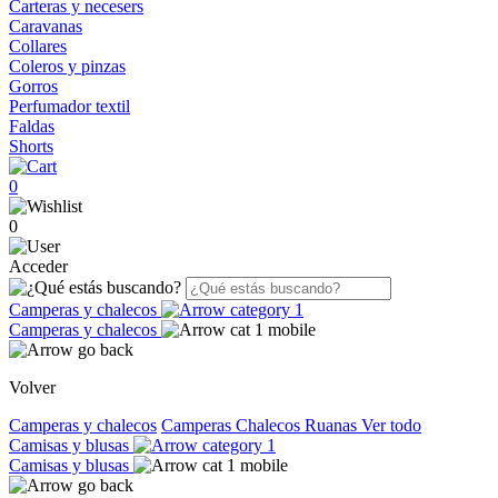
Carteras y necesers
Caravanas
Collares
Coleros y pinzas
Gorros
Perfumador textil
Faldas
Shorts
0
0
Acceder
Camperas y chalecos
Camperas y chalecos
Volver
Camperas y chalecos
Camperas
Chalecos
Ruanas
Ver todo
Camisas y blusas
Camisas y blusas